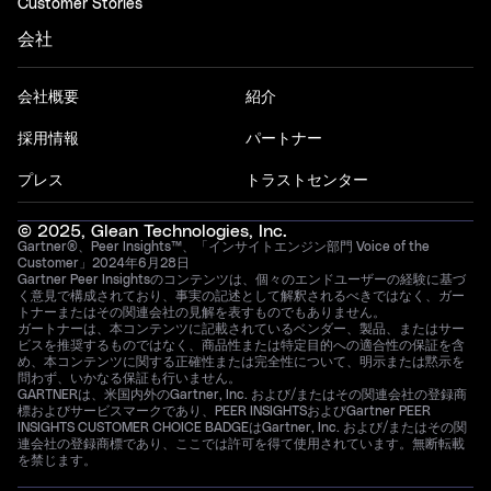
Customer Stories
会社
会社概要
紹介
採用情報
パートナー
プレス
トラストセンター
© 2025, Glean Technologies, Inc.
Gartner®、Peer Insights™、「インサイトエンジン部門 Voice of the
Customer」2024年6月28日
Gartner Peer Insightsのコンテンツは、個々のエンドユーザーの経験に基づ
く意見で構成されており、事実の記述として解釈されるべきではなく、ガー
トナーまたはその関連会社の見解を表すものでもありません。
ガートナーは、本コンテンツに記載されているベンダー、製品、またはサー
ビスを推奨するものではなく、商品性または特定目的への適合性の保証を含
め、本コンテンツに関する正確性または完全性について、明示または黙示を
問わず、いかなる保証も行いません。
GARTNERは、米国内外のGartner, Inc. および/またはその関連会社の登録商
標およびサービスマークであり、PEER INSIGHTSおよびGartner PEER
INSIGHTS CUSTOMER CHOICE BADGEはGartner, Inc. および/またはその関
連会社の登録商標であり、ここでは許可を得て使用されています。無断転載
を禁じます。