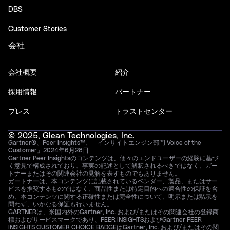
DBS
Customer Stories
会社
会社概要
紹介
採用情報
パートナー
プレス
トラストセンター
© 2025, Glean Technologies, Inc.
Gartner®、Peer Insights™、「インサイトエンジン部門 Voice of the
Customer」2024年6月28日
Gartner Peer Insightsのコンテンツは、個々のエンドユーザーの経験に基づ
く意見で構成されており、事実の記述として解釈されるべきではなく、ガー
トナーまたはその関連会社の見解を表すものでもありません。
ガートナーは、本コンテンツに記載されているベンダー、製品、またはサー
ビスを推奨するものではなく、商品性または特定目的への適合性の保証を含
め、本コンテンツに関する正確性または完全性について、明示または黙示を
問わず、いかなる保証も行いません。
GARTNERは、米国内外のGartner, Inc. および/またはその関連会社の登録商
標およびサービスマークであり、PEER INSIGHTSおよびGartner PEER
INSIGHTS CUSTOMER CHOICE BADGEはGartner, Inc. および/またはその関