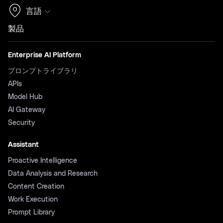
言語
製品
Enterprise AI Platform
プロンプトライブラリ
APIs
Model Hub
AI Gateway
Security
Assistant
Proactive Intelligence
Data Analysis and Research
Content Creation
Work Execution
Prompt Library