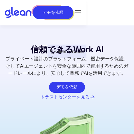
デモを依頼
信頼できるWork AI
Glean Protect
プライベート設計のプラットフォーム、機密データ保護、
そしてAIエージェントを安全な範囲内で運用するためのガ
ードレールにより、安心して業務でAIを活用できます。
デモを依頼
トラストセンターを見る