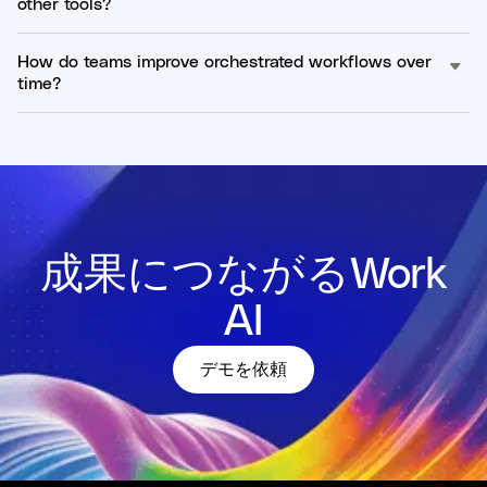
other tools?
How do teams improve orchestrated workflows over
time?
成果につながるWork
AI
デモを依頼