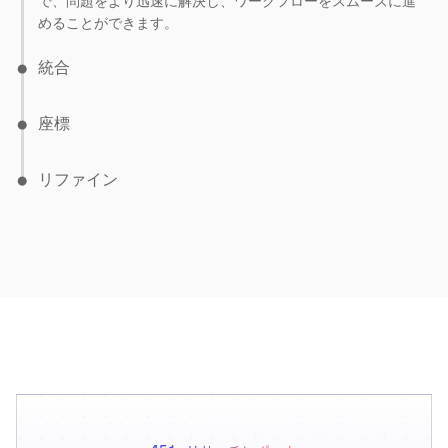
で、問題をより迅速に解決し、ワークフローをスムーズに進
めることができます。
統合
座標
リファイン
Slack、Teams、ServiceNow などのツール内で Glean エージ
ェントを直接起動できるため、従業員はコンテキストを切り
替えることなくサポートを受けることができます。
専門のエージェントがプラットフォーム間で協力して、手動