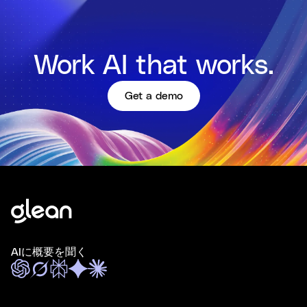
Work AI that works.
Get a demo
AIに概要を聞く