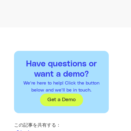
Have questions or
want a demo?
We’re here to help! Click the button
below and we’ll be in touch.
Get a Demo
この記事を共有する：