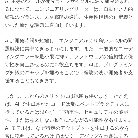
AI 主導のツールが開発ライフサイクルに深く組み込まれ
るにつれて、エンジニアリングリーダーは、自動化と人的
監視のバランス、人材戦略の適応、生産性指標の再定義と
いった新たな課題に直面しています。
AIは開発時間を短縮し、エンジニアがより高いレベルの問
題解決に集中できるようにします。また、一般的なコーデ
ィングエラーを最小限に抑え、ソフトウェアの信頼性と保
守性を向上させるのにも役立ちます。AIは、プログラミン
グ知識のギャップを埋めることで、経験の浅い開発者を支
援することもできます。
しかし、これらのメリットには課題も伴います。たとえ
ば、AI で生成されたコードは常にベストプラクティスに
従っているとは限らず、非効率性、セキュリティの脆弱
性、または意図しない動作につながる可能性があります。
AI モデルは、なぜ特定のアウトプットを生成するのかを
常に説明しているわけではなく、デバッグを困難にする一