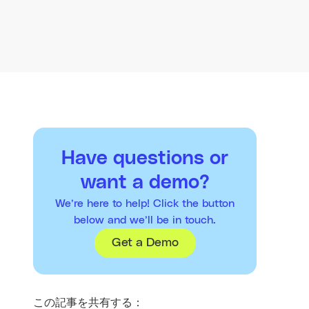
Have questions or
want a demo?
We’re here to help! Click the button
below and we’ll be in touch.
Get a Demo
この記事を共有する：