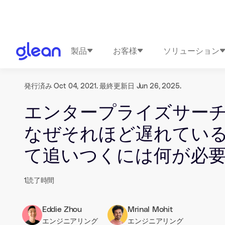
製品
お客様
ソリューション
発行済み Oct 04, 2021. 最終更新日 Jun 26, 2025.
エンタープライズサー
なぜそれほど遅れてい
て追いつくには何が必
1
読了時間
Eddie Zhou
Mrinal Mohit
エンジニアリング
エンジニアリング