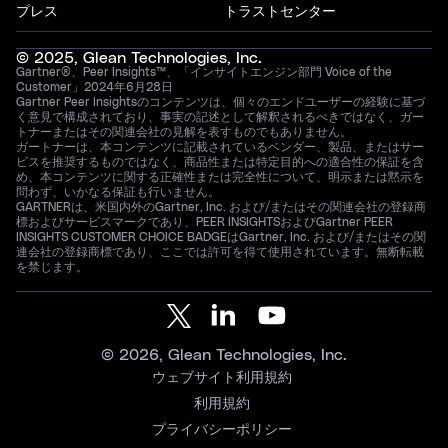
プレス
トラストセンター
© 2025, Glean Technologies, Inc.
Gartner®、Peer Insights™、「インサイトエンジン部門 Voice of the
Customer」2024年6月28日
Gartner Peer Insightsのコンテンツは、個々のエンドユーザーの経験に基づ
く意見で構成されており、事実の記述として解釈されるべきではなく、ガー
トナーまたはその関連会社の見解を表すものでもありません。
ガートナーは、本コンテンツに記載されているベンダー、製品、またはサー
ビスを推奨するものではなく、商品性または特定目的への適合性の保証を含
め、本コンテンツに関する正確性または完全性について、明示または黙示を
問わず、いかなる保証も行いません。
GARTNERは、米国内外のGartner, Inc. および/またはその関連会社の登録商
標およびサービスマークであり、PEER INSIGHTSおよびGartner PEER
INSIGHTS CUSTOMER CHOICE BADGEはGartner, Inc. および/またはその関
連会社の登録商標であり、ここでは許可を得て使用されています。無断転載
を禁じます。
© 2026, Glean Technologies, Inc.
ウェブサイト利用規約
利用規約
プライバシーポリシー