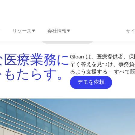
リソース
会社情報
サ
業界
/
ヘルスケア
な医療業務に
Glean は、医療提供者
早く答えを見つけ、事務負
をもたらす。
るよう支援する — すべて
デモを依頼