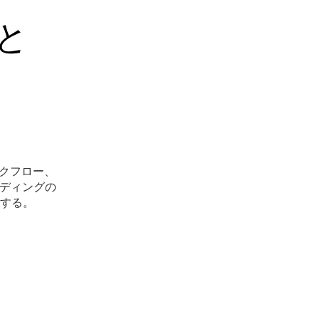
と
ークフロー、
ーディングの
する。