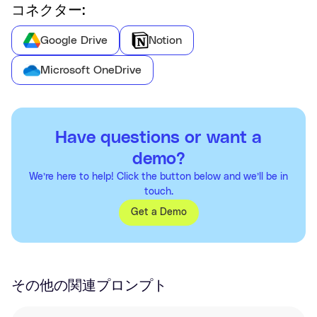
コネクター:
Google Drive
Notion
Microsoft OneDrive
Have questions or want a
demo?
We’re here to help! Click the button below and we’ll be in
touch.
Get a Demo
その他の関連プロンプト