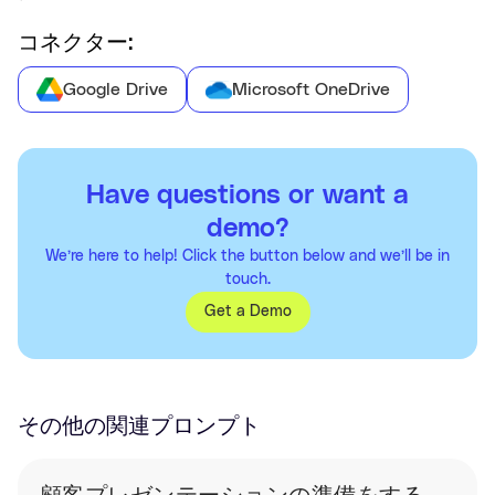
コネクター:
Google Drive
Microsoft OneDrive
Have questions or want a
demo?
We’re here to help! Click the button below and we’ll be in
touch.
Get a Demo
その他の関連プロンプト