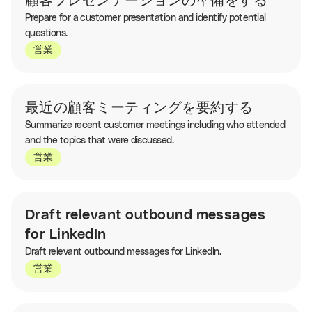
顧客プレゼンテーションの準備をする
Prepare for a customer presentation and identify potential
questions.
営業
最近の顧客ミーティングを要約する
Summarize recent customer meetings including who attended
and the topics that were discussed.
営業
Draft relevant outbound messages
for LinkedIn
Draft relevant outbound messages for LinkedIn.
営業