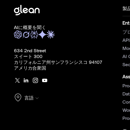
製
Ent
AIに概要を聞く
プ
API
Mo
634 2nd Street
スイート 300
AI 
カリフォルニア州サンフランシスコ 94107
Sec
アメリカ合衆国
Ass
Pro
Dat
言語
Con
Wor
Pro