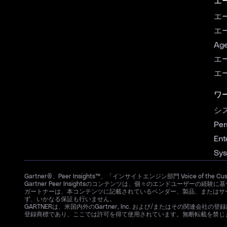
エ
エ
エ
Age
エ
エ
ワ
シ
Per
Ent
Sys
Gartner®、Peer Insights™、「インサイトエンジン部門 Voice of the C
Gartner Peer Insightsのコンテンツは、個々のエンドユー
ガートナーは、本コンテンツに記載されているベンダー、製品、またはサ
ず、いかなる保証も行いません。
GARTNERは、米国内外のGartner, Inc. および/またはその関連会社の登録商標お
登録商標であり、ここでは許可を得て使用されています。無断転載を禁じ