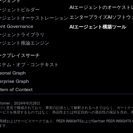
ージェント
AIエージェントのオーケスト
ージェントビルダー
エンタープライズAIソフトウ
ージェントオーケストレーション
nt Governance
AIエージェント構築ツール
ージェントライブラリ
ージェント推論エンジン
ークプレイスサーチ
ステム・オブ・コンテキスト
sonal Graph
erprise Graph
tem of Context
ustomer」2024年6月28日
ザーの経験に基づく意見で構成されており、事実の記述として解釈されるべきではなく、ガ
ービスを推奨するものではなく、商品性または特定目的への適合性の保証を含め、
よびサービスマークであり、PEER INSIGHTSおよびGartner PEER INSIGHTS CU
ます。