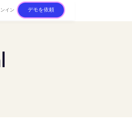
デモを依頼
インイン
l