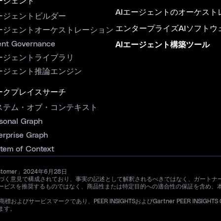
ージェント
AIエージェントのオーケスト
ージェントビルダー
エンタープライズAIソフトウ
ージェントオーケストレーション
nt Governance
AIエージェント構築ツール
ージェントライブラリ
ージェント推論エンジン
ークプレイスサーチ
ステム・オブ・コンテキスト
sonal Graph
erprise Graph
tem of Context
ustomer」2024年6月28日
ザーの経験に基づく意見で構成されており、事実の記述として解釈されるべきではなく、ガ
ービスを推奨するものではなく、商品性または特定目的への適合性の保証を含め、
よびサービスマークであり、PEER INSIGHTSおよびGartner PEER INSIGHTS CU
ます。