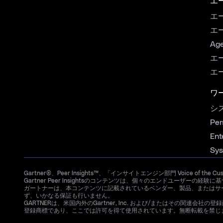
エ
エ
エ
Age
エ
エ
ワ
シ
Per
Ent
Sys
Gartner®、Peer Insights™、「インサイトエンジン部門 Voice of the C
Gartner Peer Insightsのコンテンツは、個々のエンドユー
ガートナーは、本コンテンツに記載されているベンダー、製品、またはサ
ず、いかなる保証も行いません。
GARTNERは、米国内外のGartner, Inc. および/またはその関連会社の登録商標お
登録商標であり、ここでは許可を得て使用されています。無断転載を禁じ