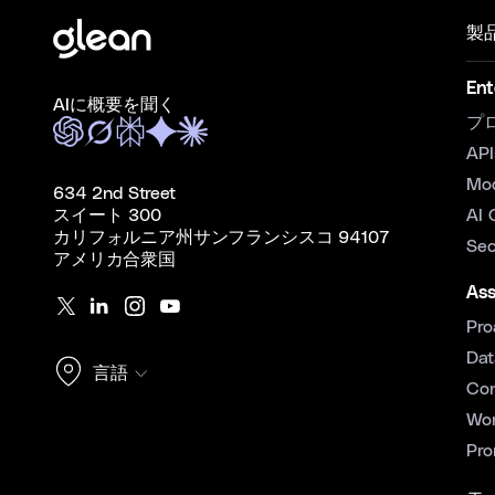
製
Ent
AIに概要を聞く
プ
API
Mo
634 2nd Street
スイート 300
AI 
カリフォルニア州サンフランシスコ 94107
Sec
アメリカ合衆国
Ass
Pro
Dat
言語
Con
Wor
Pro