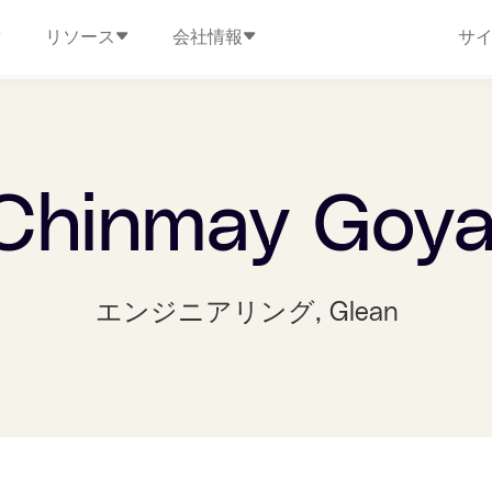
リソース
会社情報
サ
Chinmay Goya
エンジニアリング
, Glean