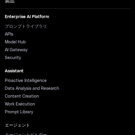
製品
Enterprise AI Platform
プロンプトライブラリ
APIs
Model Hub
AI Gateway
Security
Assistant
Proactive Intelligence
Data Analysis and Research
Content Creation
Work Execution
Prompt Library
エージェント