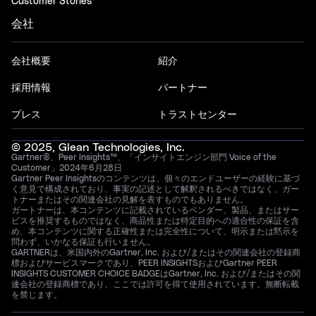
Customer Stories
会社
会社概要
紹介
採用情報
パートナー
プレス
トラストセンター
© 2025, Glean Technologies, Inc.
Gartner®、Peer Insights™、「インサイトエンジン部門 Voice of the
Customer」2024年6月28日
Gartner Peer Insightsのコンテンツは、個々のエンドユーザーの経験に基づ
く意見で構成されており、事実の記述として解釈されるべきではなく、ガー
トナーまたはその関連会社の見解を表すものでもありません。
ガートナーは、本コンテンツに記載されているベンダー、製品、またはサー
ビスを推奨するものではなく、商品性または特定目的への適合性の保証を含
め、本コンテンツに関する正確性または完全性について、明示または黙示を
問わず、いかなる保証も行いません。
GARTNERは、米国内外のGartner, Inc. および/またはその関連会社の登録商
標およびサービスマークであり、PEER INSIGHTSおよびGartner PEER
INSIGHTS CUSTOMER CHOICE BADGEはGartner, Inc. および/またはその関
連会社の登録商標であり、ここでは許可を得て使用されています。無断転載
を禁じます。