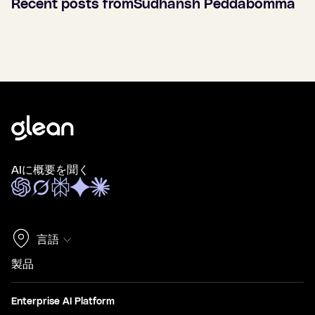
Recent posts from
Sudhansh Peddabomma
AIに概要を聞く
言語
製品
Enterprise AI Platform