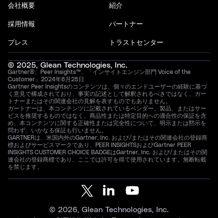
会社概要
紹介
採用情報
パートナー
プレス
トラストセンター
© 2025, Glean Technologies, Inc.
Gartner®、Peer Insights™、「インサイトエンジン部門 Voice of the
Customer」2024年6月28日
Gartner Peer Insightsのコンテンツは、個々のエンドユーザーの経験に基づ
く意見で構成されており、事実の記述として解釈されるべきではなく、ガー
トナーまたはその関連会社の見解を表すものでもありません。
ガートナーは、本コンテンツに記載されているベンダー、製品、またはサー
ビスを推奨するものではなく、商品性または特定目的への適合性の保証を含
め、本コンテンツに関する正確性または完全性について、明示または黙示を
問わず、いかなる保証も行いません。
GARTNERは、米国内外のGartner, Inc. および/またはその関連会社の登録商
標およびサービスマークであり、PEER INSIGHTSおよびGartner PEER
INSIGHTS CUSTOMER CHOICE BADGEはGartner, Inc. および/またはその関
連会社の登録商標であり、ここでは許可を得て使用されています。無断転載
を禁じます。
© 2026, Glean Technologies, Inc.