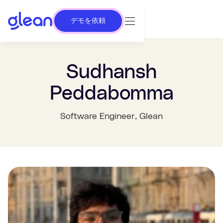
デモを依頼
Sudhansh
Peddabomma
Software Engineer
, Glean