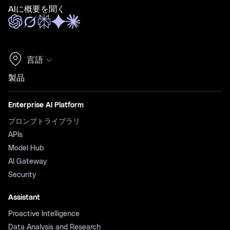
AIに概要を聞く
言語
製品
Enterprise AI Platform
プロンプトライブラリ
APIs
Model Hub
AI Gateway
Security
Assistant
Proactive Intelligence
Data Analysis and Research