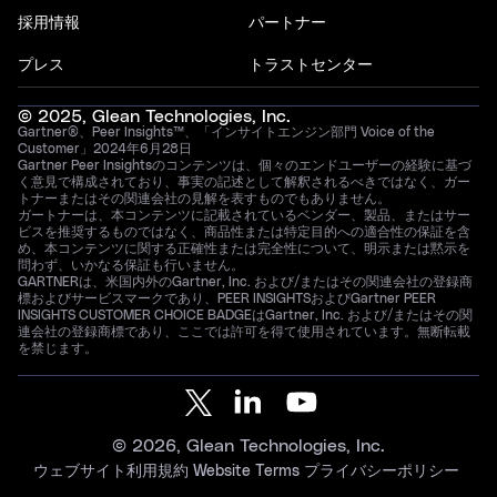
採用情報
パートナー
プレス
トラストセンター
© 2025, Glean Technologies, Inc.
Gartner®、Peer Insights™、「インサイトエンジン部門 Voice of the
Customer」2024年6月28日
Gartner Peer Insightsのコンテンツは、個々のエンドユーザーの経験に基づ
く意見で構成されており、事実の記述として解釈されるべきではなく、ガー
トナーまたはその関連会社の見解を表すものでもありません。
ガートナーは、本コンテンツに記載されているベンダー、製品、またはサー
ビスを推奨するものではなく、商品性または特定目的への適合性の保証を含
め、本コンテンツに関する正確性または完全性について、明示または黙示を
問わず、いかなる保証も行いません。
GARTNERは、米国内外のGartner, Inc. および/またはその関連会社の登録商
標およびサービスマークであり、PEER INSIGHTSおよびGartner PEER
INSIGHTS CUSTOMER CHOICE BADGEはGartner, Inc. および/またはその関
連会社の登録商標であり、ここでは許可を得て使用されています。無断転載
を禁じます。
© 2026, Glean Technologies, Inc.
ウェブサイト利用規約
Website Terms
プライバシーポリシー