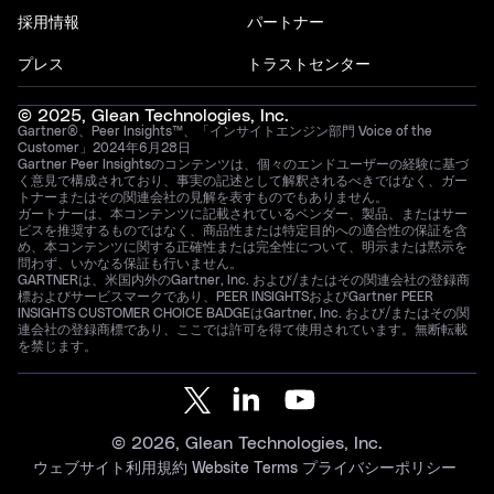
採用情報
パートナー
プレス
トラストセンター
© 2025, Glean Technologies, Inc.
Gartner®、Peer Insights™、「インサイトエンジン部門 Voice of the
Customer」2024年6月28日
Gartner Peer Insightsのコンテンツは、個々のエンドユーザーの経験に基づ
く意見で構成されており、事実の記述として解釈されるべきではなく、ガー
トナーまたはその関連会社の見解を表すものでもありません。
ガートナーは、本コンテンツに記載されているベンダー、製品、またはサー
ビスを推奨するものではなく、商品性または特定目的への適合性の保証を含
め、本コンテンツに関する正確性または完全性について、明示または黙示を
問わず、いかなる保証も行いません。
GARTNERは、米国内外のGartner, Inc. および/またはその関連会社の登録商
標およびサービスマークであり、PEER INSIGHTSおよびGartner PEER
INSIGHTS CUSTOMER CHOICE BADGEはGartner, Inc. および/またはその関
連会社の登録商標であり、ここでは許可を得て使用されています。無断転載
を禁じます。
© 2026, Glean Technologies, Inc.
ウェブサイト利用規約
Website Terms
プライバシーポリシー