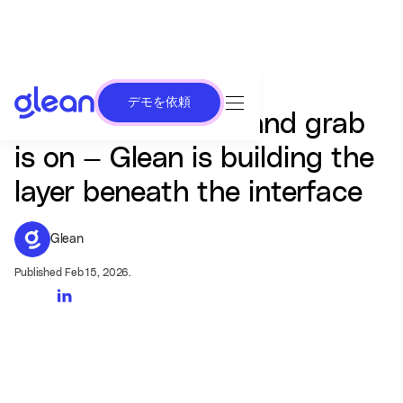
デモを依頼
The enterprise AI land grab
is on — Glean is building the
layer beneath the interface
Glean
Published Feb 15, 2026.