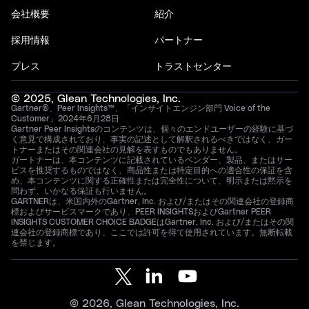
会社概要
紹介
採用情報
パートナー
プレス
トラストセンター
© 2025, Glean Technologies, Inc.
Gartner®、Peer Insights™、「インサイトエンジン部門 Voice of the
Customer」2024年6月28日
Gartner Peer Insightsのコンテンツは、個々のエンドユーザーの経験に基づ
く意見で構成されており、事実の記述として解釈されるべきではなく、ガー
トナーまたはその関連会社の見解を表すものでもありません。
ガートナーは、本コンテンツに記載されているベンダー、製品、またはサー
ビスを推奨するものではなく、商品性または特定目的への適合性の保証を含
め、本コンテンツに関する正確性または完全性について、明示または黙示を
問わず、いかなる保証も行いません。
GARTNERは、米国内外のGartner, Inc. および/またはその関連会社の登録商
標およびサービスマークであり、PEER INSIGHTSおよびGartner PEER
INSIGHTS CUSTOMER CHOICE BADGEはGartner, Inc. および/またはその関
連会社の登録商標であり、ここでは許可を得て使用されています。無断転載
を禁じます。
© 2026, Glean Technologies, Inc.