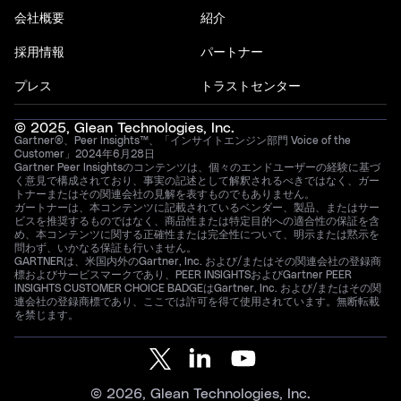
会社概要
紹介
採用情報
パートナー
プレス
トラストセンター
© 2025, Glean Technologies, Inc.
Gartner®、Peer Insights™、「インサイトエンジン部門 Voice of the
Customer」2024年6月28日
Gartner Peer Insightsのコンテンツは、個々のエンドユーザーの経験に基づ
く意見で構成されており、事実の記述として解釈されるべきではなく、ガー
トナーまたはその関連会社の見解を表すものでもありません。
ガートナーは、本コンテンツに記載されているベンダー、製品、またはサー
ビスを推奨するものではなく、商品性または特定目的への適合性の保証を含
め、本コンテンツに関する正確性または完全性について、明示または黙示を
問わず、いかなる保証も行いません。
GARTNERは、米国内外のGartner, Inc. および/またはその関連会社の登録商
標およびサービスマークであり、PEER INSIGHTSおよびGartner PEER
INSIGHTS CUSTOMER CHOICE BADGEはGartner, Inc. および/またはその関
連会社の登録商標であり、ここでは許可を得て使用されています。無断転載
を禁じます。
© 2026, Glean Technologies, Inc.