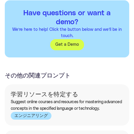
Have questions or want a
demo?
We’re here to help! Click the button below and we’ll be in
touch.
Get a Demo
その他の関連プロンプト
学習リソースを特定する
Suggest online courses and resources for mastering advanced
concepts in the specified language or technology.
エンジニアリング