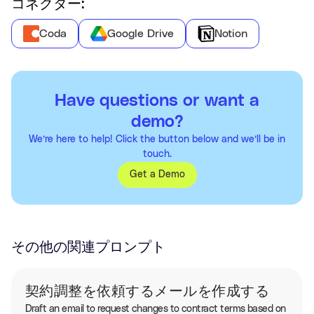
コネクター:
Coda
Google Drive
Notion
Have questions or want a
demo?
We’re here to help! Click the button below and we’ll be in
touch.
Get a Demo
その他の関連プロンプト
契約調整を依頼するメールを作成する
Draft an email to request changes to contract terms based on