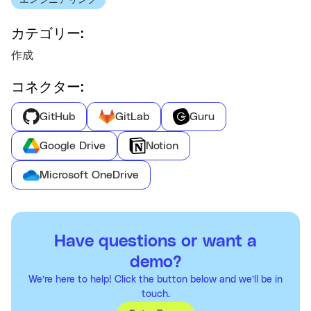
エンジニアリング
カテゴリー:
作成
コネクター:
GitHub
GitLab
Guru
Google Drive
Notion
Microsoft OneDrive
Have questions or want a
demo?
We’re here to help! Click the button below and we’ll be in
touch.