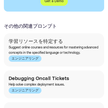
Get a Demo
その他の関連プロンプト
学習リソースを特定する
Suggest online courses and resources for mastering advanced
concepts in the specified language or technology.
エンジニアリング
Debugging Oncall Tickets
Help solve complex deployment issues.
エンジニアリング