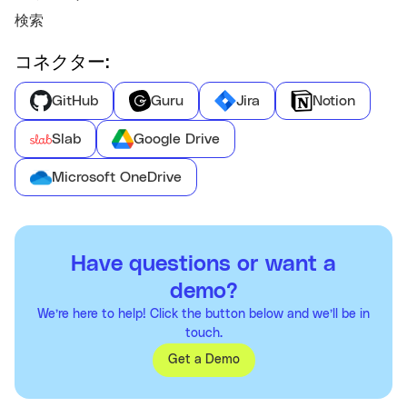
検索
コネクター:
GitHub
Guru
Jira
Notion
Slab
Google Drive
Microsoft OneDrive
Have questions or want a
demo?
We’re here to help! Click the button below and we’ll be in
touch.
Get a Demo