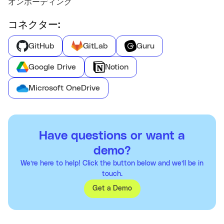
オンボーディング
コネクター:
GitHub
GitLab
Guru
Google Drive
Notion
Microsoft OneDrive
Have questions or want a
demo?
We’re here to help! Click the button below and we’ll be in
touch.
Get a Demo