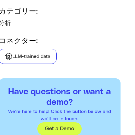
カテゴリー:
分析
コネクター:
LLM-trained data
Have questions or want a
demo?
We’re here to help! Click the button below and
we’ll be in touch.
Get a Demo