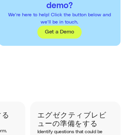
demo?
We’re here to help! Click the button below and
we’ll be in touch.
Get a Demo
する
エグゼクティブレビ
ューの準備をする
erm.
Identify questions that could be