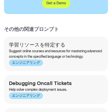
Get a Demo
その他の関連プロンプト
学習リソースを特定する
Suggest online courses and resources for mastering advanced
concepts in the specified language or technology.
エンジニアリング
Debugging Oncall Tickets
Help solve complex deployment issues.
エンジニアリング