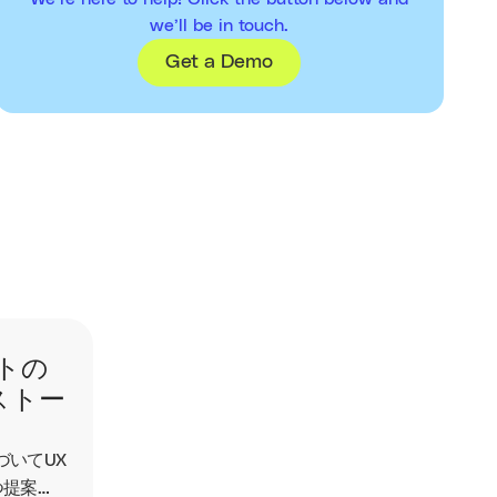
we’ll be in touch.
Get a Demo
トの
ストー
づいてUX
つ提案