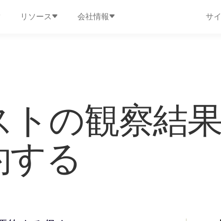
リソース
会社情報
サ
ストの観察結
約する