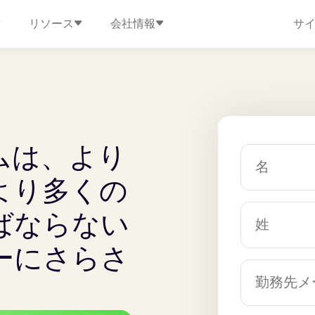
リソース
会社情報
サ
ムは、より
より多くの
ばならない
ーにさらさ