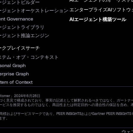
AIエージェントのオーケスト
ージェントビルダー
エンタープライズAIソフトウ
ージェントオーケストレーション
nt Governance
AIエージェント構築ツール
ージェントライブラリ
ージェント推論エンジン
ークプレイスサーチ
ステム・オブ・コンテキスト
sonal Graph
erprise Graph
tem of Context
ustomer」2024年6月28日
ザーの経験に基づく意見で構成されており、事実の記述として解釈されるべきではなく、ガ
ービスを推奨するものではなく、商品性または特定目的への適合性の保証を含め、
よびサービスマークであり、PEER INSIGHTSおよびGartner PEER INSIGHTS CU
ます。
ウェ