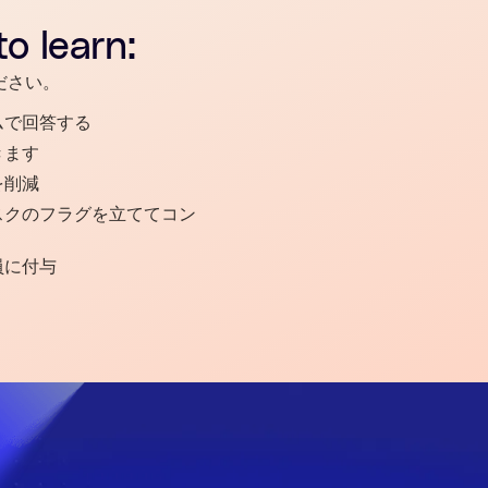
o learn:
ださい。
ムで回答する
きます
を削減
スクのフラグを立ててコン
員に付与