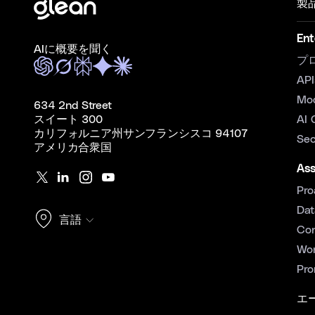
製
Ent
AIに概要を聞く
プ
API
Mo
634 2nd Street
スイート 300
AI 
カリフォルニア州サンフランシスコ 94107
Sec
アメリカ合衆国
Ass
Pro
Dat
言語
Con
Wor
Pro
エ