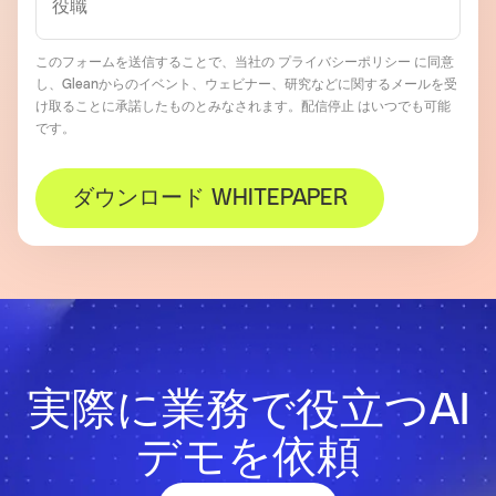
このフォームを送信することで、当社の
プライバシーポリシー
に同意
し、Gleanからのイベント、ウェビナー、研究などに関するメールを受
け取ることに承諾したものとみなされます
。
配信停止
はいつでも可能
です。
ダウンロード WHITEPAPER
実際に業務で役立つAI
デモを依頼