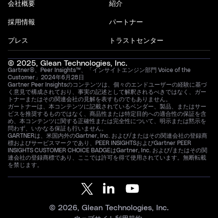
会社概要
紹介
採用情報
パートナー
プレス
トラストセンター
© 2025, Glean Technologies, Inc.
Gartner®、Peer Insights™、「インサイトエンジン部門 Voice of the
Customer」2024年6月28日
Gartner Peer Insightsのコンテンツは、個々のエンドユーザーの経験に基づ
く意見で構成されており、事実の記述として解釈されるべきではなく、ガー
トナーまたはその関連会社の見解を表すものでもありません。
ガートナーは、本コンテンツに記載されているベンダー、製品、またはサー
ビスを推奨するものではなく、商品性または特定目的への適合性の保証を含
め、本コンテンツに関する正確性または完全性について、明示または黙示を
問わず、いかなる保証も行いません。
GARTNERは、米国内外のGartner, Inc. および/またはその関連会社の登録商
標およびサービスマークであり、PEER INSIGHTSおよびGartner PEER
INSIGHTS CUSTOMER CHOICE BADGEはGartner, Inc. および/またはその関
連会社の登録商標であり、ここでは許可を得て使用されています。無断転載
を禁じます。
© 2026, Glean Technologies, Inc.