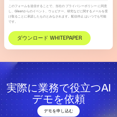
このフォームを送信することで、当社の
プライバシーポリシー
に同意
し、Gleanからのイベント、ウェビナー、研究などに関するメールを受
け取ることに承諾したものとみなされます
。
配信停止
はいつでも可能
です。
ダウンロード WHITEPAPER
実際に業務で役立つAI
デモを依頼
デモを申し込む