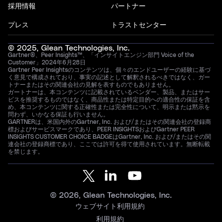
採用情報
パートナー
プレス
トラストセンター
© 2025, Glean Technologies, Inc.
Gartner®、Peer Insights™、「インサイトエンジン部門 Voice of the
Customer」2024年6月28日
Gartner Peer Insightsのコンテンツは、個々のエンドユーザーの経験に基づ
く意見で構成されており、事実の記述として解釈されるべきではなく、ガー
トナーまたはその関連会社の見解を表すものでもありません。
ガートナーは、本コンテンツに記載されているベンダー、製品、またはサー
ビスを推奨するものではなく、商品性または特定目的への適合性の保証を含
め、本コンテンツに関する正確性または完全性について、明示または黙示を
問わず、いかなる保証も行いません。
GARTNERは、米国内外のGartner, Inc. および/またはその関連会社の登録商
標およびサービスマークであり、PEER INSIGHTSおよびGartner PEER
INSIGHTS CUSTOMER CHOICE BADGEはGartner, Inc. および/またはその関
連会社の登録商標であり、ここでは許可を得て使用されています。無断転載
を禁じます。
© 2026, Glean Technologies, Inc.
ウェブサイト利用規約
利用規約