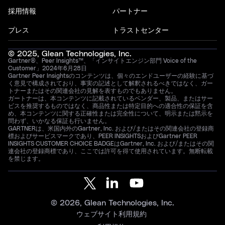
採用情報
パートナー
プレス
トラストセンター
© 2025, Glean Technologies, Inc.
Gartner®、Peer Insights™、「インサイトエンジン部門 Voice of the
Customer」2024年6月28日
Gartner Peer Insightsのコンテンツは、個々のエンドユーザーの経験に基づ
く意見で構成されており、事実の記述として解釈されるべきではなく、ガー
トナーまたはその関連会社の見解を表すものでもありません。
ガートナーは、本コンテンツに記載されているベンダー、製品、またはサー
ビスを推奨するものではなく、商品性または特定目的への適合性の保証を含
め、本コンテンツに関する正確性または完全性について、明示または黙示を
問わず、いかなる保証も行いません。
GARTNERは、米国内外のGartner, Inc. および/またはその関連会社の登録商
標およびサービスマークであり、PEER INSIGHTSおよびGartner PEER
INSIGHTS CUSTOMER CHOICE BADGEはGartner, Inc. および/またはその関
連会社の登録商標であり、ここでは許可を得て使用されています。無断転載
を禁じます。
© 2026, Glean Technologies, Inc.
ウェブサイト利用規約