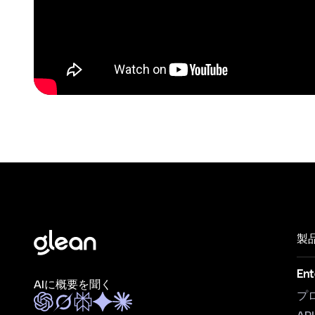
製
Ent
AIに概要を聞く
プ