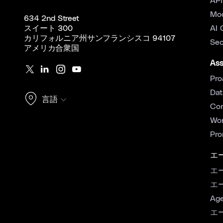
API
Mo
634 2nd Street
スイート 300
AI 
カリフォルニア州サンフランシスコ 94107
Sec
アメリカ合衆国
Ass
Pro
Dat
言語
Con
Wor
Pro
エ
エ
エ
Age
エ