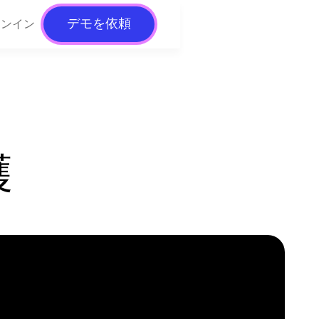
デモを依頼
インイン
穫