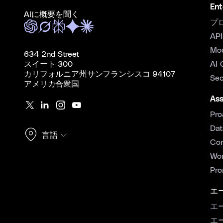
Ent
AIに概要を聞く
プ
API
Mo
634 2nd Street
スイート 300
AI 
カリフォルニア州サンフランシスコ 94107
Sec
アメリカ合衆国
Ass
Pro
Dat
言語
Con
Wor
Pro
エ
エ
エ