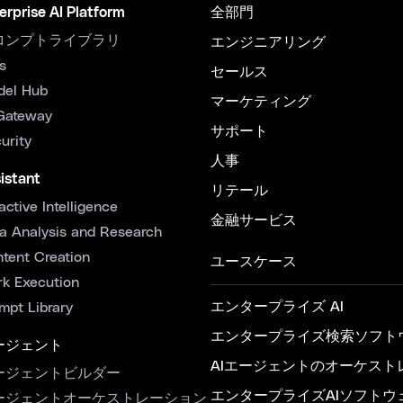
erprise AI Platform
全部門
ロンプトライブラリ
エンジニアリング
s
セールス
del Hub
マーケティング
Gateway
サポート
urity
人事
istant
リテール
active Intelligence
金融サービス
a Analysis and Research
tent Creation
ユースケース
k Execution
エンタープライズ AI
mpt Library
エンタープライズ検索ソフト
ージェント
AIエージェントのオーケスト
ージェントビルダー
エンタープライズAIソフトウ
ージェントオーケストレーション