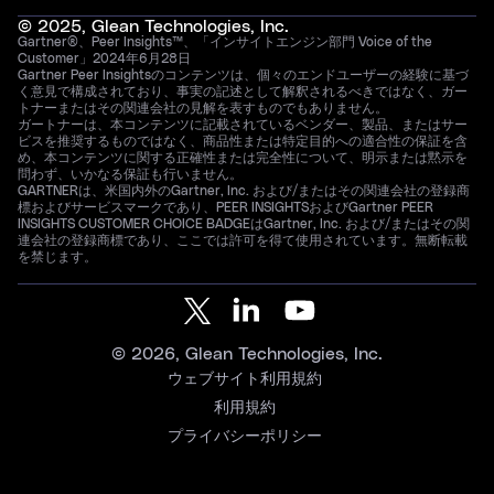
© 2025, Glean Technologies, Inc.
Gartner®、Peer Insights™、「インサイトエンジン部門 Voice of the
Customer」2024年6月28日
Gartner Peer Insightsのコンテンツは、個々のエンドユーザーの経験に基づ
く意見で構成されており、事実の記述として解釈されるべきではなく、ガー
トナーまたはその関連会社の見解を表すものでもありません。
ガートナーは、本コンテンツに記載されているベンダー、製品、またはサー
ビスを推奨するものではなく、商品性または特定目的への適合性の保証を含
め、本コンテンツに関する正確性または完全性について、明示または黙示を
問わず、いかなる保証も行いません。
GARTNERは、米国内外のGartner, Inc. および/またはその関連会社の登録商
標およびサービスマークであり、PEER INSIGHTSおよびGartner PEER
INSIGHTS CUSTOMER CHOICE BADGEはGartner, Inc. および/またはその関
連会社の登録商標であり、ここでは許可を得て使用されています。無断転載
を禁じます。
© 2026, Glean Technologies, Inc.
ウェブサイト利用規約
利用規約
プライバシーポリシー