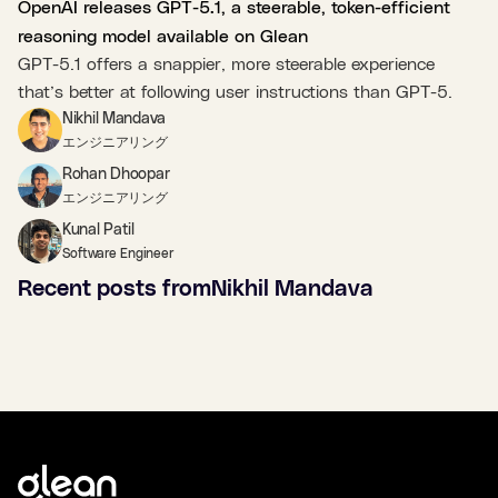
OpenAI releases GPT-5.1, a steerable, token-efficient
reasoning model available on Glean
GPT-5.1 offers a snappier, more steerable experience
that’s better at following user instructions than GPT-5.
Nikhil Mandava
エンジニアリング
Rohan Dhoopar
エンジニアリング
Kunal Patil
Software Engineer
Recent posts from
Nikhil Mandava