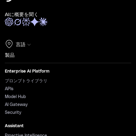
AIに概要を聞く
言語
製品
Enterprise AI Platform
プロンプトライブラリ
APIs
Model Hub
AI Gateway
Security
Assistant
Proactive Intelligence