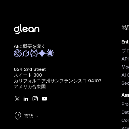
製
Ent
AIに概要を聞く
プ
API
Mo
634 2nd Street
スイート 300
AI 
カリフォルニア州サンフランシスコ 94107
Sec
アメリカ合衆国
Ass
Pro
Dat
言語
Con
Wor