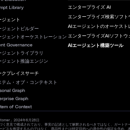
エンタープライズ AI
mpt Library
エンタープライズ検索ソフト
ージェント
AIエージェントのオーケスト
ージェントビルダー
エンタープライズAIソフトウ
ージェントオーケストレーション
nt Governance
AIエージェント構築ツール
ージェントライブラリ
ージェント推論エンジン
ークプレイスサーチ
ステム・オブ・コンテキスト
sonal Graph
erprise Graph
tem of Context
ustomer」2024年6月28日
ザーの経験に基づく意見で構成されており、事実の記述として解釈されるべきではなく、ガ
ービスを推奨するものではなく、商品性または特定目的への適合性の保証を含め、