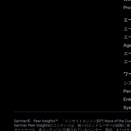
Pro
エ
エ
エ
Age
エ
エ
ワ
シ
Per
Ent
Sys
Gartner®、Peer Insights™、「インサイトエンジン部門 Voice of the C
Gartner Peer Insightsのコンテンツは、個々のエンドユー
ガートナーは、本コンテンツに記載されているベンダー、製品、またはサ