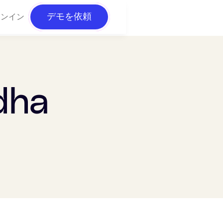
デモを依頼
インイン
dha