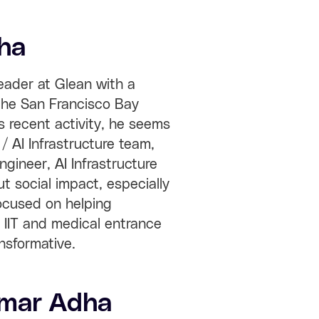
ha
eader at Glean with a
 the San Francisco Bay
s recent activity, he seems
/ AI Infrastructure team,
ngineer, AI Infrastructure
ut social impact, especially
ocused on helping
r IIT and medical entrance
nsformative.
umar Adha