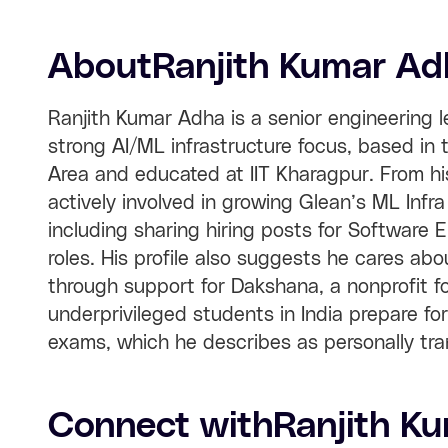
About
Ranjith Kumar Ad
Ranjith Kumar Adha is a senior engineering l
strong AI/ML infrastructure focus, based in
Area and educated at IIT Kharagpur. From hi
actively involved in growing Glean’s ML Infra 
including sharing hiring posts for Software E
roles. His profile also suggests he cares abo
through support for Dakshana, a nonprofit f
underprivileged students in India prepare fo
exams, which he describes as personally tra
Connect with
Ranjith K