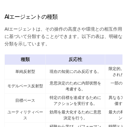
AIエージェントの種類
AIエージェントは、その操作の高度さや環境との相互作用
に基づいて分類することができます。以下の表は、明確な
分類を示しています。
種類
反応性
限定的。
単純反射型
現在の知覚にのみ反応する。
された
意思決定のために内部状態を
一部の内
モデルベース反射型
考慮する。
特定の目標を達成するために
異なるア
目標ベース
アクションを実行する。
価する
ユーティリティベー
効用を最大化するために意思
最大の利
ス
決定を行う。
ンを
経験から学び、パフォーマン
時間とと