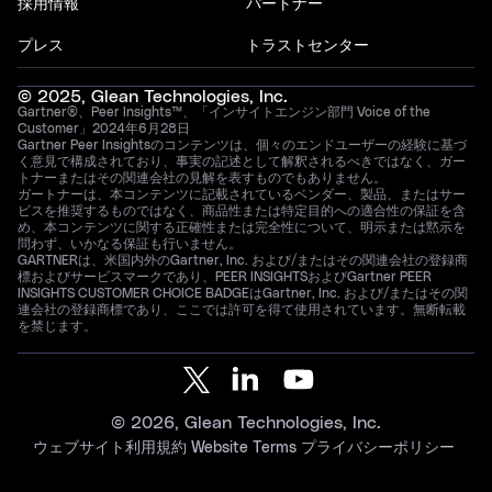
採用情報
パートナー
プレス
トラストセンター
© 2025, Glean Technologies, Inc.
Gartner®、Peer Insights™、「インサイトエンジン部門 Voice of the
Customer」2024年6月28日
Gartner Peer Insightsのコンテンツは、個々のエンドユーザーの経験に基づ
く意見で構成されており、事実の記述として解釈されるべきではなく、ガー
トナーまたはその関連会社の見解を表すものでもありません。
ガートナーは、本コンテンツに記載されているベンダー、製品、またはサー
ビスを推奨するものではなく、商品性または特定目的への適合性の保証を含
め、本コンテンツに関する正確性または完全性について、明示または黙示を
問わず、いかなる保証も行いません。
GARTNERは、米国内外のGartner, Inc. および/またはその関連会社の登録商
標およびサービスマークであり、PEER INSIGHTSおよびGartner PEER
INSIGHTS CUSTOMER CHOICE BADGEはGartner, Inc. および/またはその関
連会社の登録商標であり、ここでは許可を得て使用されています。無断転載
を禁じます。
© 2026, Glean Technologies, Inc.
ウェブサイト利用規約
Website Terms
プライバシーポリシー