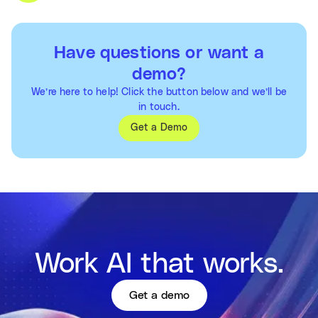
Have questions or want a
demo?
We’re here to help! Click the button below and we’ll be
in touch.
Get a Demo
Work AI that works.
Get a demo