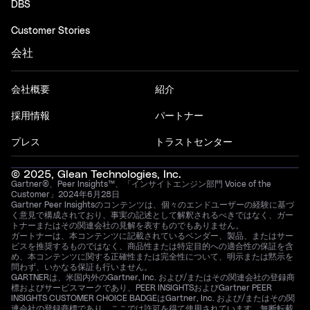
DBS
Customer Stories
会社
会社概要
紹介
採用情報
パートナー
プレス
トラストセンター
© 2025, Glean Technologies, Inc.
Gartner®、Peer Insights™、「インサイトエンジン部門 Voice of the
Customer」2024年6月28日
Gartner Peer Insightsのコンテンツは、個々のエンドユーザーの経験に基づ
く意見で構成されており、事実の記述として解釈されるべきではなく、ガー
トナーまたはその関連会社の見解を表すものでもありません。
ガートナーは、本コンテンツに記載されているベンダー、製品、またはサー
ビスを推奨するものではなく、商品性または特定目的への適合性の保証を含
め、本コンテンツに関する正確性または完全性について、明示または黙示を
問わず、いかなる保証も行いません。
GARTNERは、米国内外のGartner, Inc. および/またはその関連会社の登録商
標およびサービスマークであり、PEER INSIGHTSおよびGartner PEER
INSIGHTS CUSTOMER CHOICE BADGEはGartner, Inc. および/またはその関
連会社の登録商標であり、ここでは許可を得て使用されています。無断転載