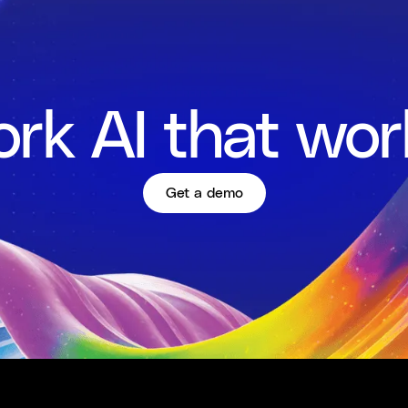
rk AI that wor
Get a demo