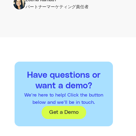
パートナーマーケティング責任者
Have questions or
want a demo?
We’re here to help! Click the button
below and we’ll be in touch.
Get a Demo