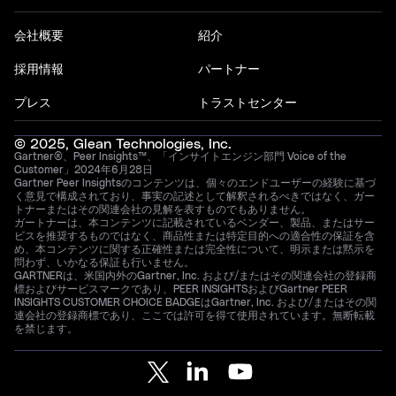
会社概要
紹介
採用情報
パートナー
プレス
トラストセンター
© 2025, Glean Technologies, Inc.
Gartner®、Peer Insights™、「インサイトエンジン部門 Voice of the
Customer」2024年6月28日
Gartner Peer Insightsのコンテンツは、個々のエンドユーザーの経験に基づ
く意見で構成されており、事実の記述として解釈されるべきではなく、ガー
トナーまたはその関連会社の見解を表すものでもありません。
ガートナーは、本コンテンツに記載されているベンダー、製品、またはサー
ビスを推奨するものではなく、商品性または特定目的への適合性の保証を含
め、本コンテンツに関する正確性または完全性について、明示または黙示を
問わず、いかなる保証も行いません。
GARTNERは、米国内外のGartner, Inc. および/またはその関連会社の登録商
標およびサービスマークであり、PEER INSIGHTSおよびGartner PEER
INSIGHTS CUSTOMER CHOICE BADGEはGartner, Inc. および/またはその関
連会社の登録商標であり、ここでは許可を得て使用されています。無断転載
を禁じます。