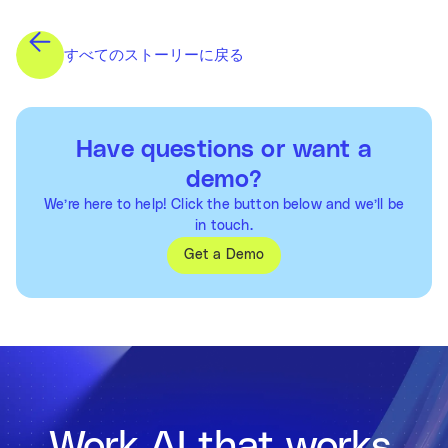
すべてのストーリーに戻る
Have questions or want a
demo?
We’re here to help! Click the button below and we’ll be
in touch.
Get a Demo
Work AI that works.