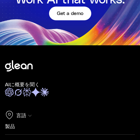
Get a demo
AIに概要を聞く
言語
製品