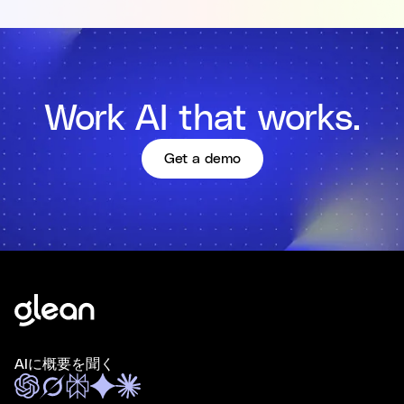
Work AI that works.
Get a demo
AIに概要を聞く