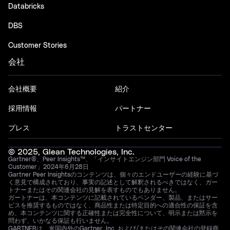
Databricks
DBS
Customer Stories
会社
会社概要
紹介
採用情報
パートナー
プレス
トラストセンター
© 2025, Glean Technologies, Inc.
Gartner®、Peer Insights™、「インサイトエンジン部門 Voice of the
Customer」2024年6月28日
Gartner Peer Insightsのコンテンツは、個々のエンドユーザーの経験に基づ
く意見で構成されており、事実の記述として解釈されるべきではなく、ガー
トナーまたはその関連会社の見解を表すものでもありません。
ガートナーは、本コンテンツに記載されているベンダー、製品、またはサー
ビスを推奨するものではなく、商品性または特定目的への適合性の保証を含
め、本コンテンツに関する正確性または完全性について、明示または黙示を
問わず、いかなる保証も行いません。
GARTNERは、米国内外のGartner, Inc. および/またはその関連会社の登録商