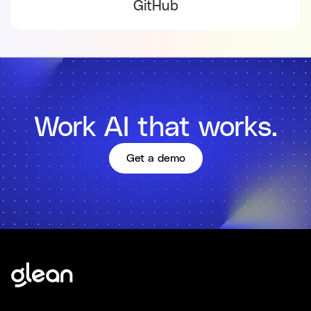
GitHub
Work AI that works.
Get a demo