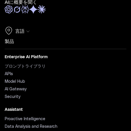
AIに概要を聞く
言語
製品
Enterprise AI Platform
プロンプトライブラリ
APIs
Model Hub
AI Gateway
Security
Assistant
Proactive Intelligence
Data Analysis and Research