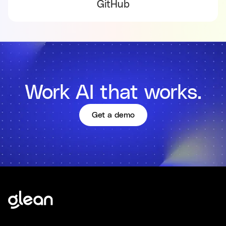
GitHub
Work AI that works.
Get a demo