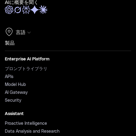
AIに概要を聞く
言語
製品
Enterprise AI Platform
プロンプトライブラリ
APIs
Model Hub
AI Gateway
Security
Assistant
Proactive Intelligence
Data Analysis and Research