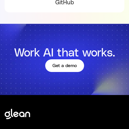
GitHub
Work AI that works.
Get a demo