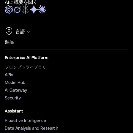
AIに概要を聞く
言語
製品
Enterprise AI Platform
プロンプトライブラリ
APIs
Model Hub
AI Gateway
Security
Assistant
Proactive Intelligence
Data Analysis and Research