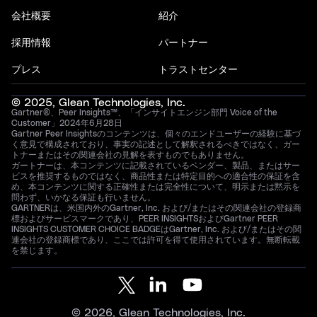
会社概要
紹介
採用情報
パートナー
プレス
トラストセンター
© 2025, Glean Technologies, Inc.
Gartner®、Peer Insights™、「インサイトエンジン部門 Voice of the
Customer」2024年6月28日
Gartner Peer Insightsのコンテンツは、個々のエンドユーザーの経験に基づ
く意見で構成されており、事実の記述として解釈されるべきではなく、ガー
トナーまたはその関連会社の見解を表すものでもありません。
ガートナーは、本コンテンツに記載されているベンダー、製品、またはサー
ビスを推奨するものではなく、商品性または特定目的への適合性の保証を含
め、本コンテンツに関する正確性または完全性について、明示または黙示を
問わず、いかなる保証も行いません。
GARTNERは、米国内外のGartner, Inc. および/またはその関連会社の登録商
標およびサービスマークであり、PEER INSIGHTSおよびGartner PEER
INSIGHTS CUSTOMER CHOICE BADGEはGartner, Inc. および/またはその関
連会社の登録商標であり、ここでは許可を得て使用されています。無断転載
を禁じます。
© 2026, Glean Technologies, Inc.