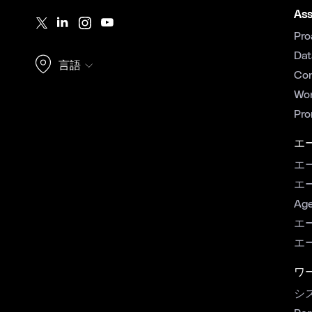
Ass
Pro
Dat
言語
Con
Wor
Pro
エ
エ
エ
Age
エ
エ
ワ
シ