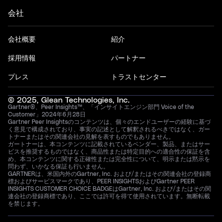
会社
会社概要
紹介
採用情報
パートナー
プレス
トラストセンター
© 2025, Glean Technologies, Inc.
Gartner®、Peer Insights™、「インサイトエンジン部門 Voice of the
Customer」2024年6月28日
Gartner Peer Insightsのコンテンツは、個々のエンドユーザーの経験に基づ
く意見で構成されており、事実の記述として解釈されるべきではなく、ガー
トナーまたはその関連会社の見解を表すものでもありません。
ガートナーは、本コンテンツに記載されているベンダー、製品、またはサー
ビスを推奨するものではなく、商品性または特定目的への適合性の保証を含
め、本コンテンツに関する正確性または完全性について、明示または黙示を
問わず、いかなる保証も行いません。
GARTNERは、米国内外のGartner, Inc. および/またはその関連会社の登録商
標およびサービスマークであり、PEER INSIGHTSおよびGartner PEER
INSIGHTS CUSTOMER CHOICE BADGEはGartner, Inc. および/またはその関
連会社の登録商標であり、ここでは許可を得て使用されています。無断転載
を禁じます。