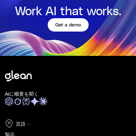
Work AI that works.
Get a demo
AIに概要を聞く
言語
製品