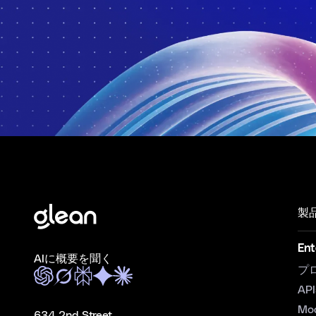
製
Ent
AIに概要を聞く
プ
API
Mo
634 2nd Street