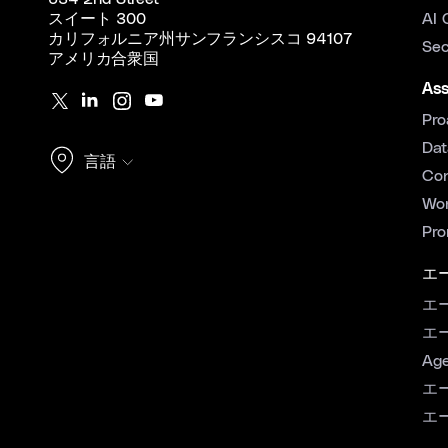
スイート 300
AI 
カリフォルニア州サンフランシスコ 94107
Sec
アメリカ合衆国
Ass
Pro
Dat
言語
Con
Wor
Pro
エ
エ
エ
Age
エ
エ