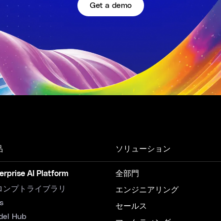
Get a demo
品
ソリューション
erprise AI Platform
全部門
ロンプトライブラリ
エンジニアリング
s
セールス
del Hub