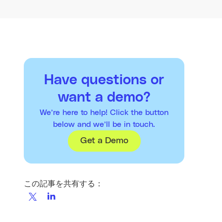
Have questions or
want a demo?
We’re here to help! Click the button
below and we’ll be in touch.
Get a Demo
この記事を共有する：